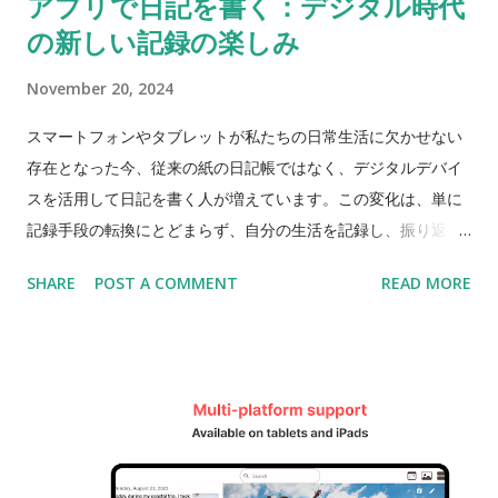
アプリで日記を書く：デジタル時代
出を記録する際には、その日の写真と一緒に日記を書くことが
の新しい記録の楽しみ
できます。 また、カレンダー機能を利用して、日記を日付ごと
に整理できます。特定の日に書いた日記を簡単に確認できるた
November 20, 2024
め、日記の管理がよりスムーズになります。 パスワード認証お
よびデータ暗号化機能 個人的な内容を含む日記を安全に保護す
スマートフォンやタブレットが私たちの日常生活に欠かせない
ることは非常に重要です。このプログラムはパスワード認証機
存在となった今、従来の紙の日記帳ではなく、デジタルデバイ
能を提供しており、他人が簡単にアクセスできないようセキュ
スを活用して日記を書く人が増えています。この変化は、単に
リティを強化します。さらに、データ暗号化機能により、記録
記録手段の転換にとどまらず、自分の生活を記録し、振り返る
した日記データを安全に保護できるため、個人情報漏洩の心配
方法に新たな次元を加えています。この記事では、アプリを通
SHARE
POST A COMMENT
READ MORE
がありません。 タグと便利な検索機能 多くの日記を記録してい
じて日記を書くことの利点と、それによって得られる新しい楽
ると、特定の内容を見つけるのが難しくなることがあります。
しみについてご紹介します。 1. いつでもどこでも記録できる利
この時、タグ機能を使用すると、各日記に関連キーワードを追
便性 デジタル日記アプリの最大の魅力は、いつでもどこでも記
加でき、後で検索する際に簡単に見つけることができます。例
録できる点です。紙の日記は持ち歩く必要がありますが、スマ
えば、「旅行」「感情」「目標」といったタグを追加しておけ
ートフォンは常に手元にあります。突然のアイデアや感情を記
ば、関連する内容をすぐに見つけることができます。また、検
録したいときにすぐに使えることが、デジタル日記の大きな魅
索機能も直感的で強力で、日記の...
力です。移動中、待ち時間、寝る前など、どんな時でも記録で