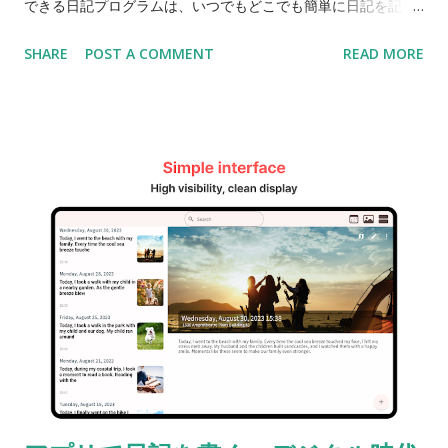
できる日記プログラムは、いつでもどこでも簡単に日記を記
録・管理することを可能にします。今日は、Windowsで使用可
SHARE
POST A COMMENT
READ MORE
能で、スマートフォンやタブレットとも同期できる無料の日記
プログラムをご紹介します。このプログラムは、ギャラリーや
カレンダー機能、パスワード認証やデータ暗号化機能、便利な
タグと検索機能を備えており、完璧な日記管理ソリューション
です。 [主な機能] スマートフォンやタブレットとの同期 この日
記プログラムは、Windowsだけでなく、iOS（iPhone、iPad）
やAndroidスマートフォン、タブレットとも完全に連携可能で
す。自宅でパソコンを使って日記を記録し、外出中にスマート
フォンやタブレットで続けて書くことができます。クラウド同
期機能を通じて、どのデバイスでも同じ内容で日記を記録・閲
覧できます。 ギャラリーおよびカレンダー機能 日記にはテキス
トだけでなく、写真やイラストも含めることができます。この
プログラムはギャラリー機能を提供しており、日記に写真を追
加したり、個別に保存することができます。旅行や特別な思い