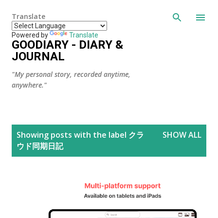
Skip to main content
Translate
Powered by
Translate
GOODIARY - DIARY &
JOURNAL
"My personal story, recorded anytime,
anywhere."
P
Showing posts with the label
クラ
SHOW ALL
o
ウド同期日記
s
t
s