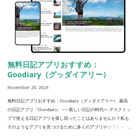
きるため、日記を書くハードルが大幅に下がります。 2. 多様な
記録形式：テキストだけでなく写真、音声、位置情報も 紙の日
記では主に文字やイラストで表現しますが、デジタル日記アプ
リではより多様な形式で記録が可能です。文字で表現しきれな
い瞬間を写真や動画で残したり、音声録音を通じてその時の感
情を鮮明に記録することができます。これにより、日記は単な
る文字の記録を超えて、マルチメディア記録ツールへと進化し
無料日記アプリおすすめ：
ています。多様なメディアを活用することで、日常の瞬間をよ
Goodiary（グッダイアリー）
り鮮やかで豊かに記録することができます。 3. 検索と整理のし
やすさ デジタル日記のもう一つの利点は、簡単に検索・整理で
November 20, 2024
きる点です。キーワード検索を使えば、過去の特定の記録を素
早く見つけられ、日付、感情、テーマなどの基準で日記を分
無料日記アプリおすすめ：Goodiary（グッダイアリー） 最高
類・整理することもできます。これにより、自分の生活をより
の日記アプリ「Goodiary」——新しい日記の時代へ デスクトッ
体系的に振り返り、分析することができます。 4. データ可視化
プで使える日記アプリを探し回ったことはありませんか？私も
による自己理解 一部の日記アプリでは、ユーザーの記録を基に
そのようなアプリを見つけるために多くのアプリやソフトを試
感情の変化や行動パターンをグラフ化する機能があります。こ
しましたが、どれも何かが足りないと感じました。デスクトッ