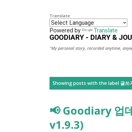
Translate
Powered by
Translate
GOODIARY - DIARY & JO
"My personal story, recorded anytime, anyw
P
Showing posts with the label
글쓰
o
s
📢 Goodiary 업
t
v1.9.3)
s