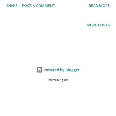
值得信赖的安全功能 使用密码与指纹认证，安全保存重要工作与
SHARE
POST A COMMENT
READ MORE
个人记录。 ■ 完全免费使用 无限写作、PDF 导出等所有功能均
无需额外费用！ ■ 精致个性化选项 用主题色与表情符号打造专属
风格， 支持深色模式，减轻眼睛疲劳。 ■ 智能过滤与搜索 通过
MORE POSTS
#工作生活平衡 #育儿日记 #工作笔记 快速搜索并管理所需内
容。 ■ 随时随地同步 在手机、平板、笔记本等任何设备上无缝写
作，多平台同步支持。 用 Goodiary 在忙碌的生活中同时捕捉情
感与效率！ #Goodiary #30岁推荐应用 #职场妈妈 #工作生活
平衡 #免费记录应用 #日记应用
Powered by Blogger
Interrobang Soft