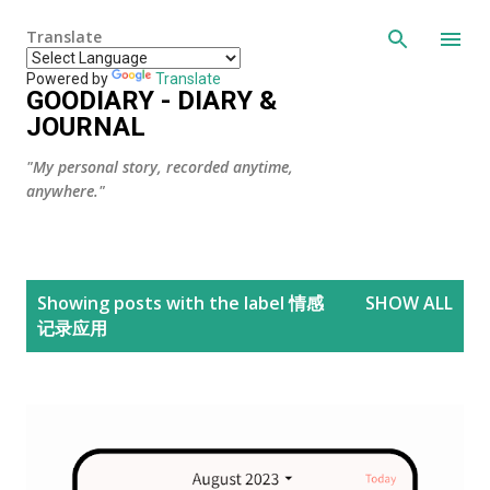
Skip to main content
Translate
Powered by
Translate
GOODIARY - DIARY &
JOURNAL
"My personal story, recorded anytime,
anywhere."
P
Showing posts with the label
情感
SHOW ALL
o
记录应用
s
t
s