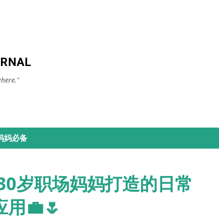
Skip to main content
URNAL
here."
妈妈必备
 专为30岁职场妈妈打造的日常
用💼🌷