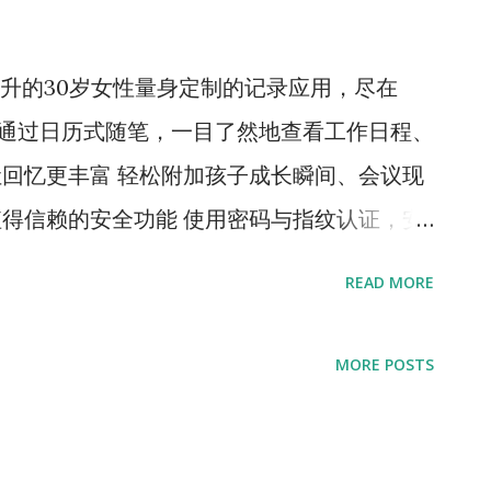
升的30岁女性量身定制的记录应用，尽在
统记录 通过日历式随笔，一目了然地查看工作日程、
让回忆更丰富 轻松附加孩子成长瞬间、会议现
值得信赖的安全功能 使用密码与指纹认证，安
 完全免费使用 无限写作、PDF 导出等所有功
READ MORE
性化选项 用主题色与表情符号打造专属风格，
■ 智能过滤与搜索 通过 #工作生活平衡 #育
MORE POSTS
管理所需内容。 ■ 随时随地同步 在手机、平
多平台同步支持。 用 Goodiary 在忙碌
oodiary #30岁推荐应用 #职场妈妈 #