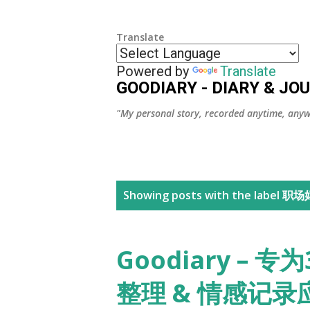
Translate
Powered by
Translate
GOODIARY - DIARY & JO
"My personal story, recorded anytime, anyw
P
Showing posts with the label
职场
o
s
Goodiary –
t
整理 & 情感记录应
s