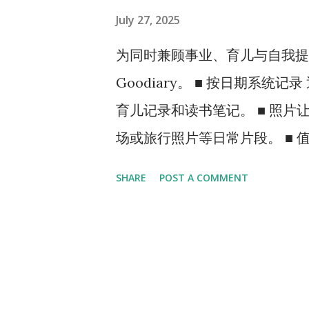
July 27, 2025
为同时兼顾事业、育儿与自我提
Goodiary。 ■ 按日期系
育儿记录和读书笔记。 ■ 照片
场或旅行照片等日常片段。 ■ 
全保存重要工作与个人记录。 ■
SHARE
POST A COMMENT
能均无需额外费用！ ■ 精致个
支持深色模式，减轻眼睛疲劳。 
儿日记 #工作笔记 快速搜索并
板、笔记本等任何设备上无缝写作，
的生活中同时捕捉情感与效率！ #G