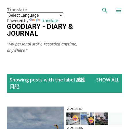
Skip to main content
Translate
Powered by
Translate
GOODIARY - DIARY &
JOURNAL
"My personal story, recorded anytime,
anywhere."
P
Showing posts with the label
感性
SHOW ALL
o
日記
s
t
s