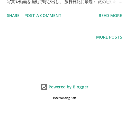
写真や動画を自動で呼び出し。 旅行日記に最適： 旅の思い出を
より豊かに再現。 感情の没入感アップ： 文章と複数の写真・動
SHARE
POST A COMMENT
READ MORE
画がつながり、五感で思い出を追体験。 便利な操作性： 写真を
別途アップロードせず、日記の日付でギャラリーを開くだけ。
MORE POSTS
Powered by Blogger
Interrobang Soft