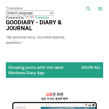
Skip to main content
Translate
Powered by
Translate
GOODIARY - DIARY &
JOURNAL
"My personal story, recorded anytime,
anywhere."
P
Showing posts with the label
SHOW ALL
o
Windows Diary App
s
t
s