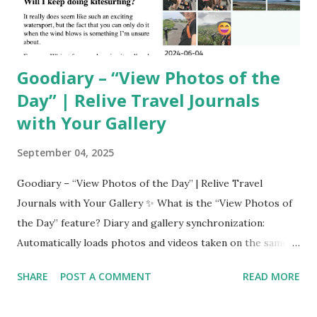
Goodiary – “View Photos of the
Day” | Relive Travel Journals
with Your Gallery
September 04, 2025
Goodiary – “View Photos of the Day” | Relive Travel
Journals with Your Gallery ✨ What is the “View Photos of
the Day” feature? Diary and gallery synchronization:
Automatically loads photos and videos taken on the same
day (and nearby days) based on your diary entry date.
SHARE
POST A COMMENT
READ MORE
Perfect for travel journals: Bring back the rich moments
you captured during your trips. Enhanced emotional