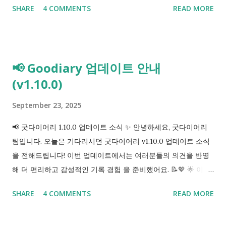
SHARE
4 COMMENTS
READ MORE
Tracking & Statistics 🧠 Easily log your daily emotions and
view weekly/monthly trends to better understand your
mood patterns. Emoji Tagging 🎨 Add emoji tags to your
entries for a more expressive and fun journaling
📢 Goodiary 업데이트 안내
experience. Live User Presence 👥 See who else is writing
(v1.10.0)
in Goodiary right now and feel connected while journaling.
Camera & Input Enhancements 📸✍️ Improved camera
September 23, 2025
performance for sharper photos Apple Pencil support for
handwriting in your diary Calendar & Schedule Fixes 🗓️
📢 굿다이어리 1.10.0 업데이트 소식 ✨ 안녕하세요, 굿다이어리
Option to show/hide diary photos in the calendar Fixed
팀입니다. 오늘은 기다리시던 굿다이어리 v1.10.0 업데이트 소식
bugs related to schedule syncing and viewing UI/UX
을 전해드립니다! 이번 업데이트에서는 여러분들의 의견을 반영
Upgrades ✨ Increased pinned entries from 1 → 2
해 더 편리하고 감성적인 기록 경험 을 준비했어요. 📝💖 🌟 이번
Background mu...
업데이트의 주요 기능 1. 감정 기록 & 통계 하루의 감정을 간단히
SHARE
4 COMMENTS
READ MORE
기록하고, 월 단위로 통계까지 확인할 수 있어요. 👉 이제 나의 감
정 패턴을 한눈에 볼 수 있답니다! 2. 이모지 태그 기능 🎉 다이어