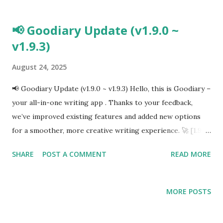
immersion: Relive your memories with both text and
multiple photos/videos. Seamless usability: Open your
📢 Goodiary Update (v1.9.0 ~
gallery by date without uploading photos manually.
v1.9.3)
August 24, 2025
📢 Goodiary Update (v1.9.0 ~ v1.9.3) Hello, this is Goodiary –
your all-in-one writing app . Thanks to your feedback,
we’ve improved existing features and added new options
for a smoother, more creative writing experience. 🚀 [1.9.0
~ 1.9.2] Updates 🎶 Improved YouTube Background Music
SHARE
POST A COMMENT
READ MORE
Enjoy uninterrupted YouTube background music while
writing. 📄 Faster & More Stable PDF Export Export long
entries with photos into PDF quickly and reliably. 🔑
MORE POSTS
Simplified Authentication Google Drive sign-in integration
makes login much easier. 📅 Calendar Input Fix