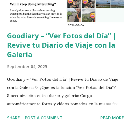
Goodiary – “Ver Fotos del Día” |
Revive tu Diario de Viaje con la
Galería
September 04, 2025
Goodiary – “Ver Fotos del Día” | Revive tu Diario de Viaje
con la Galería ✨ ¿Qué es la función “Ver Fotos del Día”?
Sincronización entre diario y galería: Carga
automáticamente fotos y videos tomados en la misma fecha
(y días cercanos) según la entrada del diario. Ideal para
SHARE
POST A COMMENT
READ MORE
diarios de viaje: Revive los momentos más ricos de tus
viajes. Mayor inmersión emocional: Vuelve a sentir tus