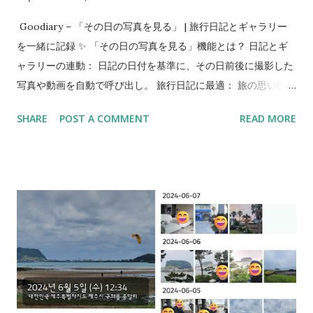
러분의 하루를 함께 기록하겠습니다. 💖 🔖 주요 태그 #굿다이어
리 #일기앱 #다이어리앱 #저널앱 #무...
Goodiary – 「その日の写真を見る」 | 旅行日記とギャラリー
を一緒に記録 ✨ 「その日の写真を見る」機能とは？ 日記とギ
ャラリーの連動： 日記の日付を基準に、その日前後に撮影した
写真や動画を自動で呼び出し。 旅行日記に最適： 旅の思い出を
より豊かに再現。 感情の没入感アップ： 文章と複数の写真・動
SHARE
POST A COMMENT
READ MORE
画がつながり、五感で思い出を追体験。 便利な操作性： 写真を
別途アップロードせず、日記の日付でギャラリーを開くだけ。