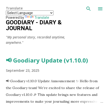
Skip to main content
Translate
Powered by
Translate
GOODIARY - DIARY &
JOURNAL
"My personal story, recorded anytime,
anywhere."
📢 Goodiary Update (v1.10.0)
P
o
s
September 23, 2025
t
📢 Goodiary v1.10.0 Update Announcement ✨ Hello from
s
the Goodiary team! We’re excited to share the release of
Goodiary v1.10.0 🎉 This update brings new features and
improvements to make your journaling more expressive,
intuitive, and enjoyable. 🌟 What’s New in v1.10.0 Mood