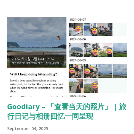
recuerdos con texto y múltiples fotos/videos. Uso sencillo:
Abre la galería por fecha sin necesidad de subir fotos
manualmente.
Goodiary – 「查看当天的照片」 | 旅
行日记与相册回忆一同呈现
September 04, 2025