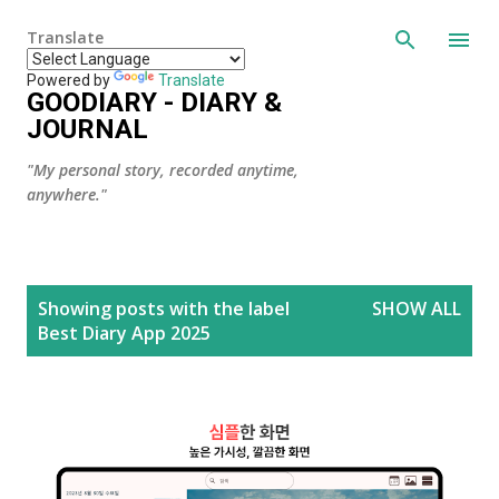
Skip to main content
Translate
Powered by
Translate
GOODIARY - DIARY &
JOURNAL
"My personal story, recorded anytime,
anywhere."
P
Showing posts with the label
SHOW ALL
o
Best Diary App 2025
s
t
s