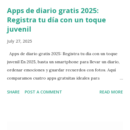
Apps de diario gratis 2025:
Registra tu día con un toque
juvenil
July 27, 2025
Apps de diario gratis 2025: Registra tu día con un toque
juvenil En 2025, basta un smartphone para llevar un diario,
ordenar emociones y guardar recuerdos con fotos. Aquí
comparamos cuatro apps gratuitas ideales para
veinteañeros. Cada una tiene fortalezas distintas: elige la
SHARE
POST A COMMENT
READ MORE
que mejor se adapte a tus necesidades. Goodiary Puntos
fuertes UI emotiva que se siente como “tu cuaderno
secreto”. Interfaz intuitiva, perfecta para principiantes.
Sincronización en tiempo real entre dispositivos (gratis).
Compatible con iPhone, iPad, Mac, Android, Windows