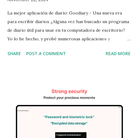
La mejor aplicación de diario: Goodiary - Una nueva era
para escribir diarios ¿Alguna vez has buscado un programa
de diario útil para usar en tu computadora de escritorio?
Yo lo he hecho, y probé numerosas aplicaciones y
programas, pero la mayoría carecían de algo. Encontrar un
SHARE
POST A COMMENT
READ MORE
programa que sea compatible con múltiples plataformas,
que funcione tanto en computadoras de escritorio como en
dispositivos móviles y tabletas, con una interfaz limpia,
respaldo automático, sincronización y seguridad avanzada,
no ha sido tarea fácil. Sin embargo, finalmente he
encontrado un programa de diario que realmente cumple
con mis expectativas. Es Goodiary . Características
Principales de Goodiary Compatibilidad Multiplataforma
Goodiary está disponible en dispositivos móviles, tabletas y
computadoras de escritorio. Es compatible con iOS,