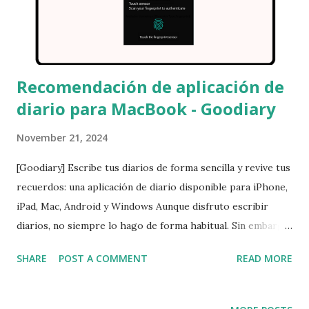
Android, Windows y macOS, lo que significa que puedes
escribir tu diario en cualquier momento y lugar. Además,
puedes escribir y editar el mismo diario desde múltiples d...
Recomendación de aplicación de
diario para MacBook - Goodiary
November 21, 2024
[Goodiary] Escribe tus diarios de forma sencilla y revive tus
recuerdos: una aplicación de diario disponible para iPhone,
iPad, Mac, Android y Windows Aunque disfruto escribir
diarios, no siempre lo hago de forma habitual. Sin embargo,
cuando lo hago, me ayuda a organizar mis pensamientos.
SHARE
POST A COMMENT
READ MORE
Desde los días en que usaba Windows hasta ahora con mi
smartphone, probé varias aplicaciones de diario. Todas
tenían algo que faltaba... hasta que encontré Goodiary. Esta