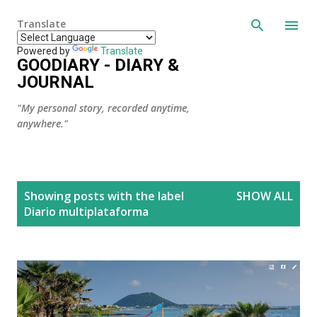
Skip to main content
Translate
Powered by
Translate
GOODIARY - DIARY &
JOURNAL
"My personal story, recorded anytime,
anywhere."
P
Showing posts with the label
SHOW ALL
o
Diario multiplataforma
s
t
s