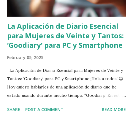
gestionar al instante lo que necesitas. ■ Sincronización en
cualquier lugar Escribe si...
La Aplicación de Diario Esencial
para Mujeres de Veinte y Tantos:
‘Goodiary’ para PC y Smartphone
February 05, 2025
La Aplicación de Diario Esencial para Mujeres de Veinte y
Tantos: ‘Goodiary’ para PC y Smartphone ¡Hola a todos! 😊
Hoy quiero hablarles de una aplicación de diario que he
estado usando durante mucho tiempo: “Goodiary.” En esta
vida tan ajetreada, especialmente para las mujeres en sus
SHARE
POST A COMMENT
READ MORE
20, escribir un diario es un momento valioso para
reflexionar y ordenar tus emociones. ¿Sabías que puedes
escribir tu diario en cualquier momento y lugar tanto en tu