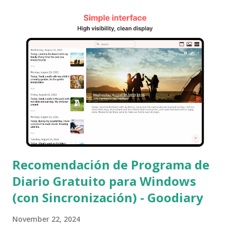
PC como en tu smartphone? La Dificultad de Escribir un
Diario en la PC Siempre quise llevar un diario en mi PC,
pero no fue fácil encontrar un programa adecuado. Probé
varias aplicaciones, pero no fueron convenientes para un
uso continuo. Utilicé Brightjaguk, Apple Diary, Neo Diary, e
incluso intenté hacer un diario en Excel o Access. Pero al
empezar a usar un smartphone, busqué un programa que
pudiera sincronizarse y al que pudiera acceder desde
cualquier lugar. Transición al Smartphone: OneNote y
Notion Me atrajo mucho la comodidad d...
Recomendación de Programa de
Diario Gratuito para Windows
(con Sincronización) - Goodiary
November 22, 2024