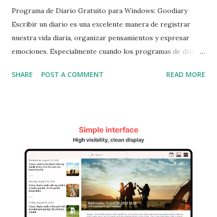
Programa de Diario Gratuito para Windows: Goodiary
Escribir un diario es una excelente manera de registrar
nuestra vida diaria, organizar pensamientos y expresar
emociones. Especialmente cuando los programas de diario
pueden sincronizarse con dispositivos digitales, se
SHARE
POST A COMMENT
READ MORE
convierte en una herramienta práctica para registrar y
gestionar tus entradas en cualquier momento y lugar. Hoy
te presentamos un programa gratuito para Windows que
se sincroniza con smartphones y tabletas. Este programa
incluye funciones como galería, calendario, autenticación
con contraseña y cifrado de datos, así como etiquetas y
búsqueda fácil, convirtiéndolo en una solución perfecta para
la gestión de diarios. [Características Principales]
Sincronización con Smartphones y Tabletas Este programa
de diario no solo es compatible con Windows, sino también
con iOS (iPhone, iPad) y dispositivos Android, incluidos