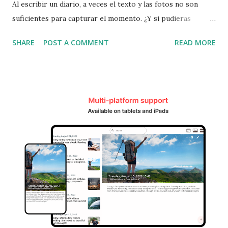
Al escribir un diario, a veces el texto y las fotos no son
suficientes para capturar el momento. ¿Y si pudieras
registrar también el ambiente, las emociones e incluso la
SHARE
POST A COMMENT
READ MORE
música que estaba en tu mente? Goodiary lo hace posible
con la función de música de fondo de YouTube . Ahora
puedes añadir música junto con texto e imágenes para
crear un diario más emocional. 🎵 Funciones de música de
fondo de YouTube en Goodiary Configuración de música en
la app de diario : Intensifica las emociones con la canción
que elijas Fácil de usar : Solo pega el enlace del video de
YouTube Revive tus recuerdos : Al abrir el diario, la música
sonará y traerá de vuelta tus sentimientos Diario emocional
perfecto : Texto + foto + música, como si fuera una película
📌 Cómo configurar música de fondo de YouTube (4 pasos
simples) Busca música en YouTube (Elige una canción que
refl...