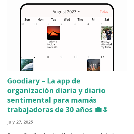
(multiplataforma gratis). Entradas decorables con fotos y
stickers. Almacenamiento cifrado + bloqueo por contraseña
/ huella. App coreana con excelente soporte en hangul.
Extras Etiquetas y búsqueda para localizar entradas
rápidamente. Copia de seguridad automática reduce riesgo
de pérdida. Memo, Recuerdos del día, D-Day, gestor de
metas, plan anual, cápsula del tiempo. Desventaja Lanzada
en 202...
Goodiary – La app de
organización diaria y diario
sentimental para mamás
trabajadoras de 30 años 💼🌷
July 27, 2025