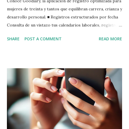
Conoce Goodiary, la aplicación de registro optimizada para
mujeres de treinta y tantos que equilibran carrera, crianza y
desarrollo personal. ■ Registros estructurados por fecha
Consulta de un vistazo tus calendarios laborales, registros
de crianza y notas de lectura con ensayos basados en el
SHARE
POST A COMMENT
READ MORE
calendario. ■ Enriquece con fotos Adjunta fácilmente
momentos como el crecimiento de tu hijo, reuniones de
trabajo o fotos de viaje. Galería Goodiary ■ Seguridad
confiable Protege tus registros personales y laborales con
contraseña y autenticación por huella digital. ■ Uso
totalmente gratuito ¡Escritura ilimitada y exportación a
PDF sin costos adicionales! ■ Opciones de personalización
elegantes Añade tu estilo con colores de tema y emojis,y
reduce la fatiga visual con soporte de modo oscuro. ■
Filtros y búsqueda inteligentes Usa #EquilibrioVidaTrabajo
#DiarioDeCrianza #NotasDeTrabajo para buscar y