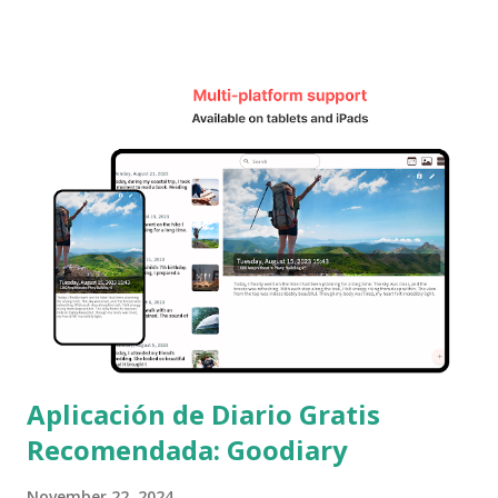
nueva dimensión a la forma en que documentamos y
reflexionamos sobre nuestra vida. En este artículo,
exploraremos las ventajas de escribir un diario con una app
y cómo esto puede ofrecer una experiencia totalmente
nueva. 1. Conveniencia para Registrar en Cualquier
Momento y Lugar La mayor ventaja de las apps de diario
digitales es la posibilidad de escribir en cualquier momento
y lugar. A diferencia de los diarios de papel, que pueden ser
incómodos de llevar a todas partes, los smartphones
siempre están a nuestro alcance. La capacidad de anotar
pensamientos y emociones de inmediato, ya sea en
movimiento, en una sala de espera o justo antes de dormir,
hace q...
Aplicación de Diario Gratis
Recomendada: Goodiary
November 22, 2024