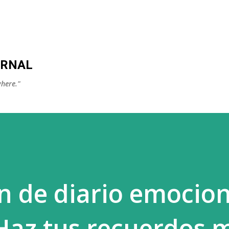
Skip to main content
URNAL
here."
ón de diario emocio
Haz tus recuerdos 