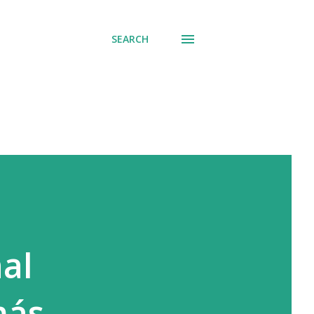
SEARCH
nal
más