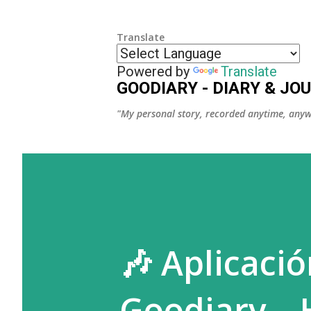
Translate
Powered by
Translate
GOODIARY - DIARY & JO
"My personal story, recorded anytime, anyw
🎶 Aplicaci
Goodiary – 