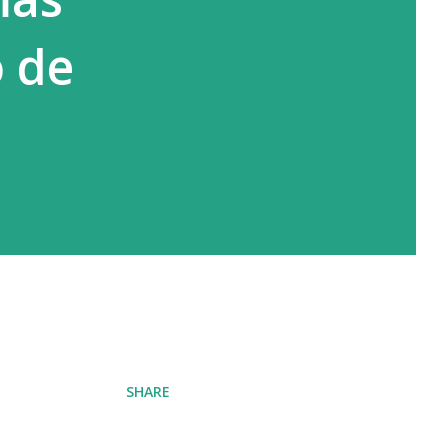
o de
SHARE