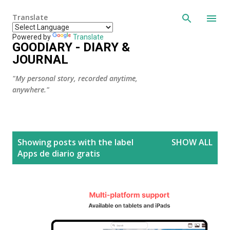
Skip to main content
Translate
Powered by
Translate
GOODIARY - DIARY &
JOURNAL
"My personal story, recorded anytime,
anywhere."
P
Showing posts with the label
SHOW ALL
o
Apps de diario gratis
s
t
s