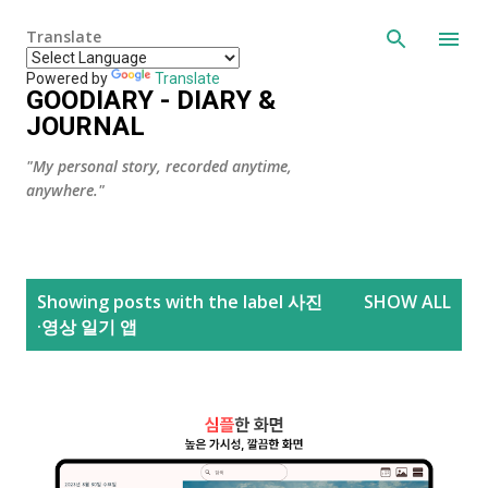
Skip to main content
Translate
Powered by
Translate
GOODIARY - DIARY &
JOURNAL
"My personal story, recorded anytime,
anywhere."
P
Showing posts with the label
사진
SHOW ALL
o
·영상 일기 앱
s
t
s