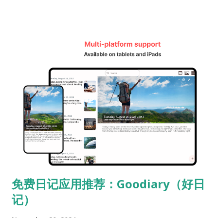
烦不同，智能手机始终在我们的手中。想要记录突发的想法或情
感时，可以立刻拿出来使用，这正是数字日记的魅力所在。无论
是在移动中、在候车室，还是在夜晚睡前，都能轻松记录，提高
了日记书写的可及性。 2. 多种记录形式：不仅限于文字，还包括
照片、语音和位置 与传统纸质日记只能用文字和图画表达不同，
数字日记应用允许以多种形式记录生活。您可以用照片或视频捕
捉难以用文字表达的瞬间，有时甚至可以通过语音录音将情感生
动地保存下来。这使得日记不再是简单的文字记录，而是演变成
了一种多媒体记录工具。通过多种媒介，您可以更加生动和丰富
地记录日常生活的瞬间。 3. 易于搜索和整理 数字日记的另一个优
势是便捷的搜索和整理功能。通过关键词搜索，可以快速找到过
去的特定记录，还可以根据日期、情感或主题对日记进行分类和
整理。这种功能帮助我们以更系统的方式回顾和分析自己的生
免费日记应用推荐：Goodiary（好日
活。 4. 通过数据可视化更好地理解自己 一些日记应用可以基于
记）
用户的记录生成图表，显示情感变化或活动模式。这种数据可视
化帮助我们客观地审视自己的生活，有时还能发现此前未曾注意