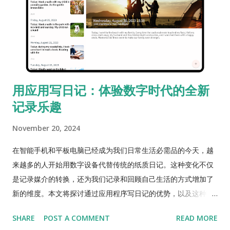
记忆。这项功能就像一台小型的时间机器，帮助您找回遗忘的回
忆。 多种账户同步功能 - 支持Google与Apple账户 Goodiary可
以轻松与Google和Apple账户同步，无论身处何地都可以方便使
用。同时管理两个平台，对于喜欢使用社交媒体的人来说更具吸
引力。 无付费高级功能 我试过的大多数日记应用中，实用功能往
往需要付费订阅或购买。但Goodiary只包含少量广告，不会向用
用应用写日记：体验数字时代的全新
户收取费用或带来不便。名副其实的“Good”应用！ 标签与搜索
记录乐趣
功能 - 系统化管理个人记录 通过标签，可以轻松找到相似主题的
日记，即使记录众多，也能快速找到想要的回忆。 💗 下载
November 20, 2024
Goodiary
在智能手机和平板电脑已经成为我们日常生活必需品的今天，越
来越多的人开始用数字设备代替传统的纸质日记。这种变化不仅
是记录媒介的转换，还为我们记录和回顾自己生活的方式增加了
新的维度。本文将探讨通过应用程序写日记的优势，以及这种方
式带来的全新乐趣。 1. 随时随地记录的便利性 数字日记应用的最
SHARE
POST A COMMENT
READ MORE
大优势之一是可以随时随地记录。与纸质日记需要随身携带的麻