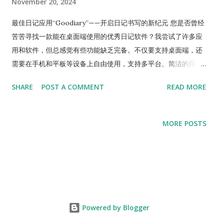
November 20, 2024
到的模式或洞察力。 5. 共享与沟通的新方式 数字日记可以根据
需要与朋友或家人共享特定内容。隐私设置还允许严格限制公开
最佳日记应用“Goodiary”——开启日记书写的新纪元 您是否曾经
范围。这种选择性的共享方式有时能够促进与重要人物之间的更
苦苦寻找一款能在桌面端使用的优秀日记软件？我尝试了许多应
深层次交流。 6. 稳定的备份和安全性 通过云存储功能，日记内
用和软件，但总感觉有些功能缺乏完备。不仅要支持桌面端，还
容可以得到安全备份。即使更换或遗失设备，也无需担心丢失珍
需要在手机和平板等设备上自由使用，支持多平台、简洁的用户
贵的记录。此外，大多数应用还提供加密功能，确保您的私人记
界面、自动备份与同步，以及强大的安全性。寻找满足这些需求
SHARE
POST A COMMENT
READ MORE
录得到安全保护。 结论：新的记录时代 通过应用程序写日记，不
的软件并不容易。 现在，我终于找到了真正满意的日记应用，那
仅带来了便利，还彻底改变了我们记录和反思生活的方式。通过
就是 Goodiary（好日记） 。 Goodiary的主要特点 多平台支持
多媒体、数据分析以及便捷的整理与搜索功能，我们能够以更丰
Goodiary可在手机、平板和桌面设备上使用。不仅支持iOS和安
MORE POSTS
富、更有意义的方式记录自己的故事。 虽然手写日记的情感价值
卓系统，还支持Windows和macOS。这意味着您可以随时随地记
无法完全替代，但数字日记为现代人的生活方式带来了全新的记
录日记。此外，同一篇日记可以在多个设备间自由编辑，非常方
录乐趣。为什么不从今天开始，在智能手机上的小应用程序里开
便。 简洁的用户界面 书写日记需要一个简单直观的界面。
启属于自己的特别故事呢？ 还在寻找适合的日记应用吗...
Goodiary采用了极简设计，用户体验极佳。清新舒适的界面布
局，让您书写日记的过程更加愉快。 在线自动备份与同步
Goodiary支持自动云端备份并进行设备间同步。无论在哪个设备
Powered by Blogger
上编辑，都能确保数据不丢失并始终保持最新状态。更重要的