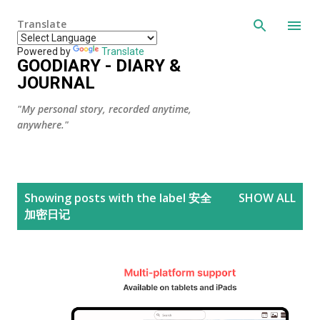
Skip to main content
Translate
Powered by
Translate
GOODIARY - DIARY &
JOURNAL
"My personal story, recorded anytime,
anywhere."
P
Showing posts with the label
安全
SHOW ALL
o
加密日记
s
t
s