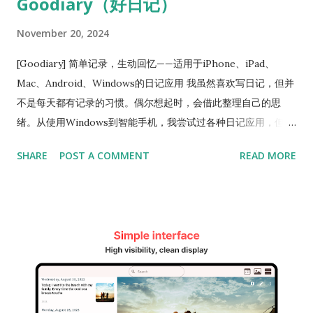
Goodiary（好日记）
的增加，找到特定内容可能变得困难。通过使用标签功能，您可
以为每篇日记添加相关关键词，便于以后搜索。例如，添加“旅
November 20, 2024
行”“情感”“目标”等标签后，可以快速找到相关内容。此外，直观
且强大的搜索功能使查找日记更加高效和准确。 [推荐理由] 这款
[Goodiary] 简单记录，生动回忆——适用于iPhone、iPad、
程序不仅是一款简单的日记程序，还拥有记录照片和日程的图库
Mac、Android、Windows的日记应用 我虽然喜欢写日记，但并
与日历功能，能在一个应用中解决所有日记管理需求。更重要的
不是每天都有记录的习惯。偶尔想起时，会借此整理自己的思
是，它是免费的，任何人都可以无负担地使用。 通过密码认证和
绪。从使用Windows到智能手机，我尝试过各种日记应用，但总
数据加密功能，您可以彻底管理安全性，无需担心个人内容泄
感觉缺少点什么。而Goodiary却是一款让人满意的应用，不仅可
SHARE
POST A COMMENT
READ MORE
露。标签和搜索功能还能让您的日记更加系统化和高效化管理。
以在移动设备上使用，也可以在桌面设备上完美配合，是一款所
[使用技巧] 让日常记录更丰富 ：在日记中添加照片，让当天的回
有人都期待的日记应用。 Goodiary的魅力功能 专属的秘密日记
忆更加生动。尤其适合记录旅行、家庭聚会和特别的日子。 用标
- 严密的安全与加密功能 日记是一个存放个人秘密的空间。
签整理日记 ：写完日记后，根据内容添加相应的标签，便于以后
Goodiary提供密码功能，确保您的珍贵记录能够安全保存。 简
轻松查找。例如，可以将日记分为“工作”“心情”“目标”等类别进行
洁的界面与出色的用户体验 界面设计简洁直观，让日记书写更加
记录。 用加密功能保护私人内容 ：对于包含敏感内容的日...
愉快。即使是第一次使用应用的用户，也可以轻松上手。 找回回
忆的地点 - 照片位置信息功能 Goodiary带来了有趣的体验。通
过照片，您可以清楚地看到当天的记录发生在哪里，唤起当时的