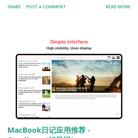
可以与智能手机和平板电脑同步的免费日记程序。这款程序不仅
SHARE
POST A COMMENT
READ MORE
包含图库和日历功能，还支持密码认证和数据加密功能，以及便
捷的标签和搜索功能，是完美的日记管理解决方案。 [主要功能]
与智能手机和平板同步 这款日记程序不仅支持Windows，还可
以与iOS（iPhone、iPad）以及Android智能手机和平板设备完
美同步。这意味着，您可以在家里用电脑记录日记，然后在移动
中用智能手机或平板继续记录。通过云同步功能，您可以随时随
地在所有设备上访问相同的日记内容。 图库和日历功能 日记不仅
可以包含文字，还可以包括照片和插图。这款程序提供了图库功
能，可以将照片添加到日记中或单独保存。比如在旅行或记录特
殊回忆时，您可以将当天的照片与日记一起记录下来。 此外，日
历功能允许按日期整理日记。您可以轻松查看特定日期的日记，
使日记管理更加轻松便捷。 密码认证与数据加密功能 保护私人日
记的安全至关重要。这款程序提供密码认证功能，可以防止他人
轻易访问。此外，通过数据加密功能，您的日记数据可以安全存
MacBook日记应用推荐 -
储，不必担心个人信息泄露。 标签和便捷搜索功能 随着日记数量