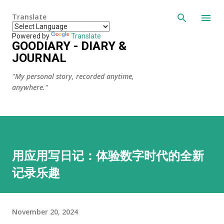
Skip to main content
Translate
Powered by
Translate
GOODIARY - DIARY &
JOURNAL
"My personal story, recorded anytime,
anywhere."
用应用写日记：体验数字时代的全新
记录乐趣
November 20, 2024