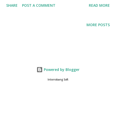
程度です。Windowsを使っていた頃からスマートフォンまで、
SHARE
POST A COMMENT
READ MORE
いろいろな日記アプリを試してきましたが、どれも何かが欠け
ているように感じました。しかし、Goodiaryはモバイルとデス
クトップの両方で満足に活用できる、まさに待ち望んでいたア
MORE POSTS
プリです。 Goodiaryの魅力的な機能 自分だけの秘密日記 - 徹
底したセキュリティと暗号化機能 日記は、自分だけの秘密を守
るためのスペースです。Goodiaryはパスワード機能を提供し、
大切な記録を安全に保護します。 シンプルなインターフェース
と優れたユーザー体験 インターフェースがシンプルで直感的な
ため、日記を書く時間がさらに楽しくなります。アプリを初め
Powered by Blogger
て使う人でも簡単に慣れるよう設計されています。 思い出の場
所を取り戻す - 写真の位置情報機能 Goodiaryを使えば楽しめ
Interrobang Soft
る興味深い体験です。写真を通じて、その日の記録がどこで行
われたのかを確認でき、当時の記憶が鮮やかに蘇ります。この
機能は忘れていた思い出を呼び起こす小さなタイムマシンのよ
うです。 多様な連携機能 - Google、Appleアカウントに対応