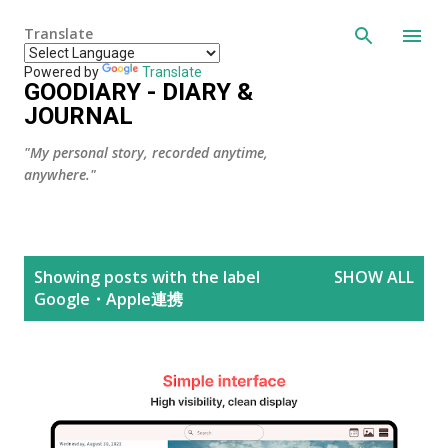
Skip to main content
Translate
Powered by
Translate
GOODIARY - DIARY &
JOURNAL
"My personal story, recorded anytime,
anywhere."
P
Showing posts with the label
SHOW ALL
o
Google・Apple連携
s
t
s